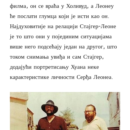
филма, он се враћа у Холивуд, а Леонеу
ће послати глумца који је исти као он.
Најдуховитије на релацији Стајгер-Леоне
је то што они у појединим ситуацијама
више него подсећају један на другог, што
током снимања увиђа и сам Стајгер,
додајући портретисању Хуана неке
карактеристике личности Серђа Леонеа.