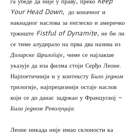
га убеде да није у праву, преко
Keep
Your Head Down
, до коначног и
накнадног наслова за енглеско и америчко
тржиште
Fistful of Dynamite
, не би ли
се тиме алудирало на прва два назива из
Доларске трилогије
, чиме се најлакше
указује да иза филма стоји Серђо Леоне.
Најпоетичнији и у контексту
Било једном
трилогије, најпрецизнији остаје наслов
који се до данас задржао у Француској –
Била једном Револуција
.
Леоне никада није имао склоности ка