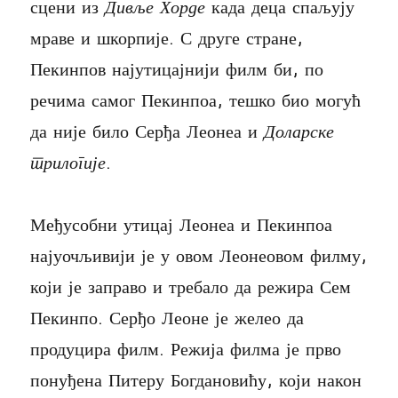
сцени из
Дивље Хорде
када деца спаљују
мраве и шкорпије. С друге стране,
Пекинпов најутицајнији филм би, по
речима самог Пекинпоа, тешко био могућ
да није било Серђа Леонеа и
Доларске
трилогије
.
Међусобни утицај Леонеа и Пекинпоа
најуочљивији је у овом Леонеовом филму,
који је заправо и требало да режира Сем
Пекинпо. Серђо Леоне је желео да
продуцира филм. Режија филма је прво
понуђена Питеру Богдановићу, који након