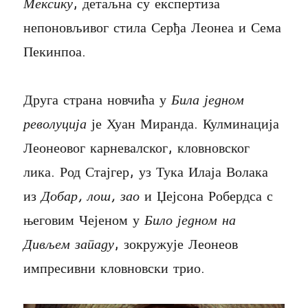
Мексику
, детаљна су експертиза
непоновљивог стила Серђа Леонеа и Сема
Пекинпоа.
Друга страна новчића у
Била једном
револуција
је Хуан Миранда. Кулминација
Леонеовог карневалског, кловновског
лика. Род Стајгер, уз Тука Илаја Волака
из
Добар, лош, зао
и Џејсона Робердса с
његовим Чејеном у
Било једном на
Дивљем западу
, зокружује Леонеов
импресивни кловновски трио.