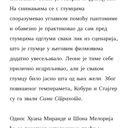
На снимањима се с глумцима
споразумевао углавном помоћу пантомиме
и обавезно је практиковао да сам пред
глумцима одглуми сваки лик из сценарија,
што је глумце у његовим филмовима
додатно увесељавало. Леоне је тиме себе
прилично исцрпљивао, али је сваком
глумцу било јасно шта од њих жели. Због
повишеног темперамета, Кобурн и Стајгер
су га звали
Сима Страхота.
Однос Хуана Миранде и Шона Мелорија