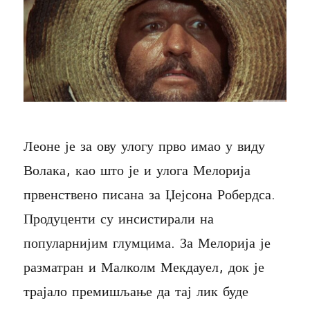
Леоне је за ову улогу прво имао у виду
Волака, као што је и улога Мелорија
првенствено писана за Џејсона Робердса.
Продуценти су инсистирали на
популарнијим глумцима. За Мелорија је
разматран и Малколм Мекдауел, док је
трајало премишљање да тај лик буде