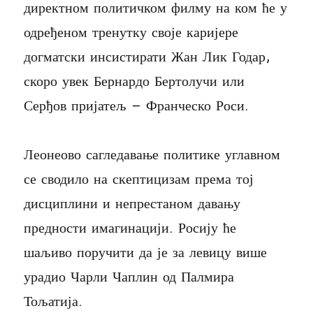
директном политичком филму на ком ће у
одређеном тренутку своје каријере
догматски инсистирати Жан Лик Годар,
скоро увек Бернардо Бертолучи или
Серђов пријатељ – Франческо Роси.
Леонеово сагледавање политике углавном
се сводило на скептицизам према тој
дисциплини и непрестаном давању
предности имагинацији. Росију ће
шаљиво поручити да је за левицу више
урадио Чарли Чаплин од Палмира
Тољатија.