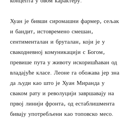
концепта у овом карактеру.
Хуан је бивши сиромашни фармер, сељак
и бандит, истовремено смешан,
сентименталан и бруталан, који је у
свакодневној комуникацији с Богом,
превише пута у животу искоришћаван од
владајуће класе. Леоне га обожава јер зна
да људи као што је Хуан Миранда у
сваком рату и револуцији завршавају на
првој линији фронта, од естаблишмента
бивају употребљени као топовско месо.