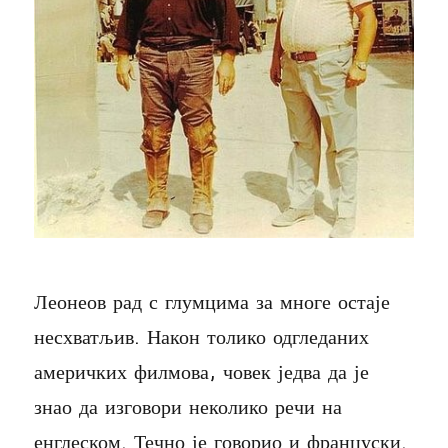
Леонеов рад с глумцима за многе остаје
несхватљив. Након толико одгледаних
америчких филмова, човек једва да је
знао да изговори неколико речи на
енглеском. Течно је говорио и француски.