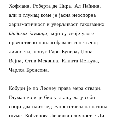
Хофмана, Роберта де Нира, Ал Паћина,
али и глумац коме је јасна неоспорна
харизматичност и уверљивост такозваних
типских глумаца
, који су своје улоге
првенствено прилагођавали сопственој
личности, попут Гари Купера, Џона
Вејна, Стив Меквина, Клинта Иствуда,
Чарлса Бронсона.
Кобурн је по Леонеу права мера ствари.
Глумац који је био у стању да у себи
споји два наизглед супротстављена начина
глуме. Кобурнова физичка сличност с Ли