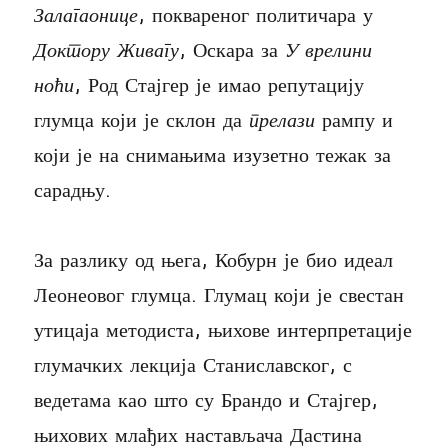
Залагаонице
, поквареног политичара у
Доктору Живагу
, Оскара за
У врелини
н
оћи
, Род Стајгер је имао репутацију
глумца који је склон да
прелази
рампу и
који је на снимањима изузетно тежак за
сарадњу.
За разлику од њега, Кобурн је био идеал
Леонеовог глумца. Глумац који је свестан
утицаја методиста, њихове интерпретације
глумачких лекција Станиславског, с
ведетама као што су Брандо и Стајгер,
њихових млађих настављача Дастина