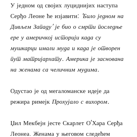
У једном од својих луциднијих наступа
Серђо Леоне ће изјавити:
’Било једном на
Дивљем Западу’
је био о смрти последње
ере у америчкој историји када су
мушкарци имали муда и када је отворен
пут матријархату. Америка је заснована
на женама са челичним мудима.
Одустао је од мегаломанске идеје да
режира римејк
Прохујало с вихором.
Џил Мекбејн јесте Скарлет О’Хара Серђа
Леонеа. Женама у његовом следећем