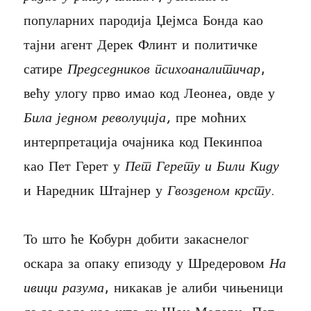
популарних пародија Џејмса Бонда као
тајни агент Дерек Флинт и политичке
сатире
Председников психоаналитичар
,
већу улогу прво имао код Леонеа, овде у
Била једном револуција,
пре моћних
интерпретација очајника код Пекинпоа
као Пет Герет у
Пет Герету и Били Киду
и Наредник Штајнер у
Гвозденом крсту
.
То што ће Кобурн добити закаснелог
оскара за опаку епизоду у Шредеровом
На
ивици разума
, никакав је алиби чињеници