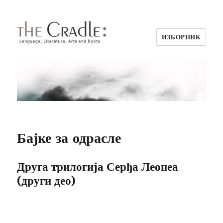
ИЗБОРНИК
Бајке за одрасле
Друга трилогија Серђа Леонеа
(други део)