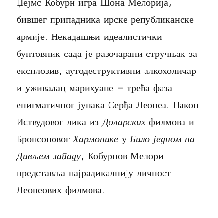
Џејмс Кобурн игра Шона Мелорија,
бившег припадника ирске републиканске
армије. Некадашњи идеалистички
бунтовник сада је разочарани стручњак за
експлозив, аутодеструктивни алкохоличар
и уживалац марихуане – трећа фаза
енигматичног јунака Серђа Леонеа. Након
Иствудовог лика из
Доларских
филмова и
Бронсоновог
Хармонике
у
Било једном на
Дивљем
з
ападу
, Кобурнов Мелори
представља најрадикалнију личност
Леонеових филмова.