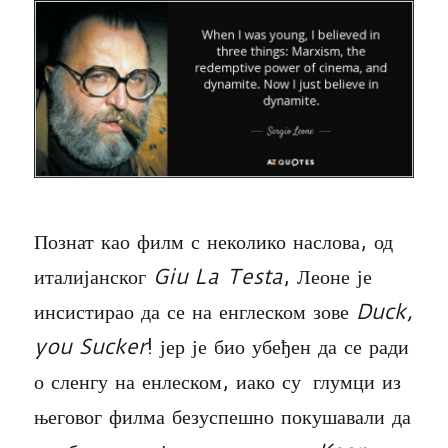
Познат као филм с неколико наслова, од
италијанског
Giu La Testa
, Леоне је
инсистирао да се на енглеском зове
Duck,
you Sucker
! јер је био убеђен да се ради
о сленгу на енлеском, иако су глумци из
његовог филма безуспешно покушавали да