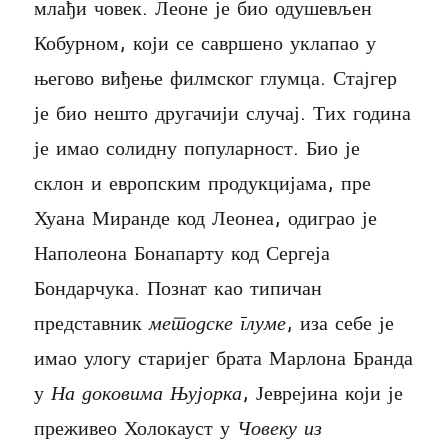
млађи човек. Леоне је био одушевљен
Кобурном, који се савршено уклапао у
његово виђење филмског глумца. Стајгер
је био нешто другачији случај. Тих година
је имао солидну популарност. Био је
склон и европским продукцијама, пре
Хуана Миранде код Леонеа, одиграо је
Наполеона Бонапарту код Сергеја
Бондарчука. Познат као типичан
представник
м
етодске глуме
, иза себе је
имао улогу старијег брата Марлона Бранда
у
На
д
оковима Њујорка
, Јеврејина који је
преживео Холокауст у
Човеку из