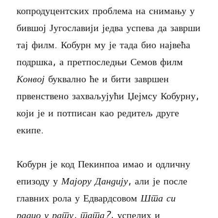
копродуцентских проблема на снимању у
бившој Југославији једва успева да заврши
тај филм. Кобурн му је тада био највећа
подршка, а претпоследњи Семов филм
Конвој
буквално ће и бити завршен
првенствено захваљујући Џејмсу Кобурну,
који је и потписан као редитељ друге
екипе.
Кобурн је код Пекинпоа имао и одличну
епизоду у
Мајору Дандију
, али је после
главних рола у Едвардсовом
Шта си
радио у рату, тата?
, успелих и