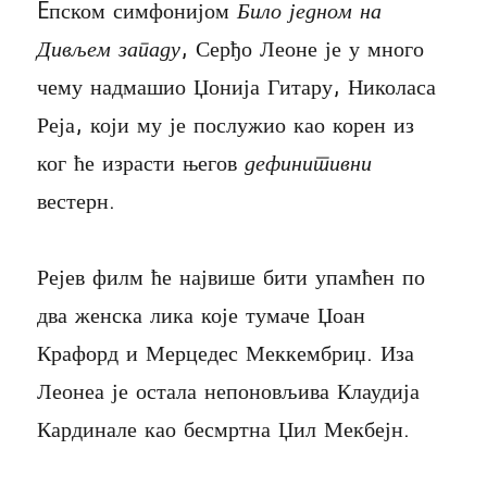
Eпском симфонијом
Било једном на
Дивљем западу
, Серђо Леоне је у много
чему надмашио Џонија Гитару, Николаса
Реја, који му је послужио као корен из
ког ће израсти његов
дефинитивни
вестерн.
Рејев филм ће највише бити упамћен по
два женска лика које тумаче Џоан
Крафорд и Мерцедес Меккембриџ. Иза
Леонеа је остала непоновљива Клаудија
Кардинале као бесмртна Џил Мекбејн.