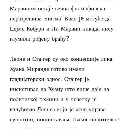
Марвином остаје вечна филмофилска
неразрешива енигма: Како je могуће да
Џејмс Кобурн и Ли Марвин никада нису
глумили рођену браћу?
Леоне и Стајгер су око концепције лика
Хуана Миранде готово имали
гладијаторски однос. Стајгер је
инсистирао да Хуану што више даје на
политичкој тежини и у почетку је
излуђивао Леонеа који је хтео управо
супротно, поништавање сваког политичког