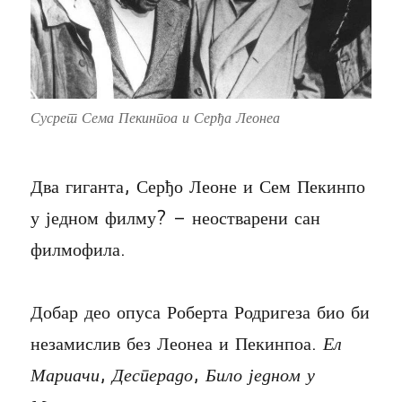
Сусрет Сема Пекинпоа и Серђа Леонеа
Два гиганта, Серђо Леоне и Сем Пекинпо
у једном филму? – неостварени сан
филмофила.
Добар део опуса Роберта Родригеза био би
незамислив без Леонеа и Пекинпоа.
Ел
Мариачи
,
Десперадо
,
Било једном у