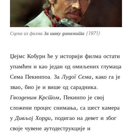
Сцена из филма
За шаку динамита
(1971)
Џејмс Кобурн ће у историји филма остати
упамћен и као један од омиљених глумаца
Сема Пекинпоа. За
Лудог Сема
, како га је
звао, био је и више од сарадника.
Гвозденим Крстом
, Пекинпо је свој
сложени процес снимања, са шест камера
у
Дивљој Хорди
, подигао на девет и због
своје чувене аутодеструкције и