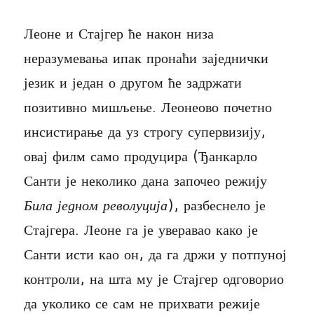
Леоне и Стајгер ће након низа
неразумевања ипак пронаћи заједнички
језик и један о другом ће задржати
позитивно мишљење. Леонеово почетно
инсистирање да уз строгу супервизију,
овај филм само продуцира (Ђанкарло
Санти је неколико дана започео режију
Била једном револуција
), разбеснело је
Стајгера. Леоне га је уверавао како је
Санти исти као он, да га држи у потпуној
контроли, на шта му је Стајгер одговорио
да уколико се сам не прихвати режије