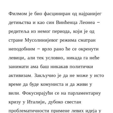
Филмом је био фасциниран од најранијег
детињства и као син Винћенца Леонеа –
редитеља из немог периода, који је од
стране Мусолинијевог режима сматран
неподобним – врло рано ће се окренути
левици, али тек условно, никада га неће
занимати ама баш никакав политички
активизам. Закључио је да не може у исто
време да буде комуниста и да живи у
вили. Фокусирајући се на парламентарну
кризу у Италији, дубоко свестан
проблематичности примене левих идеја у