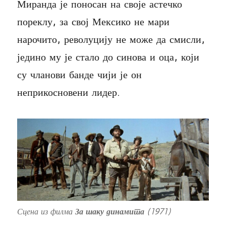
Миранда је поносан на своје астечко
пореклу, за свој Мексико не мари
нарочито, револуцију не може да смисли,
једино му је стало до синова и оца, који
су чланови банде чији је он
неприкосновени лидер.
Сцена из филма
За шаку динамита
(1971)