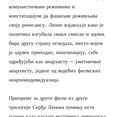
комунистичким режимима и
констатацијом да фашизам доживљава
своју ренесансу, Леоне изјављује како је
политика изгубила сваки смисао и заувек
бира другу страну огледала, место којем
је одувек припадао, имагинацију, себе
одређујући као анархисту – уметничког
анархисту, једног од водећих филмских
анархоиндивидуалаца.
Припреме за други филм из друге
трилогије Серђа Леонеа почињу исте
године када настаје екстремна левичарска