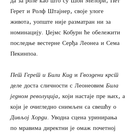
да за роле као што су Шон Мелори, Пет
Герет и Ролф Штајнер, своје улоге
живота, уопште није разматран ни за
номинацију. Џејмс Кобурн ће обележити
последње вестерне Серђа Леонеа и Сема
Пекинпоа.
Пет Герет и Били Кид
и
Гвоздени крст
деле доста сличности с Леонеовим
Била
једном револуција
, који настаје пре њих, а
који је очигледно снимљен са свешћу о
Дивљој Хорди
. Уводна сцена уринирања
по мравима директни је омаж почетној