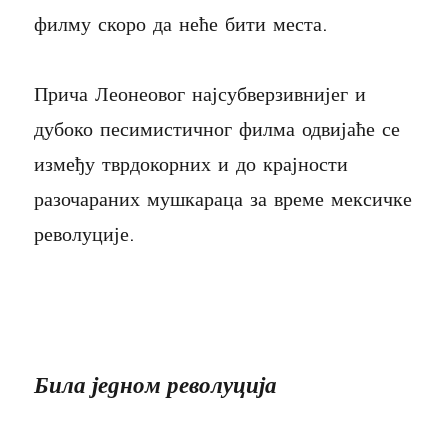
филму скоро да неће бити места.
Прича Леонеовог најсубверзивнијег и
дубоко песимистичног филма одвијаће се
између тврдокорних и до крајности
разочараних мушкараца за време мексичке
револуције.
Била једном револуција