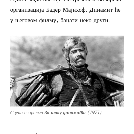
организација Бадер Мајнхоф. Динамит ће
у његовом филму, бацати неко други.
Сцена из филма
За шаку динамита
(1971)