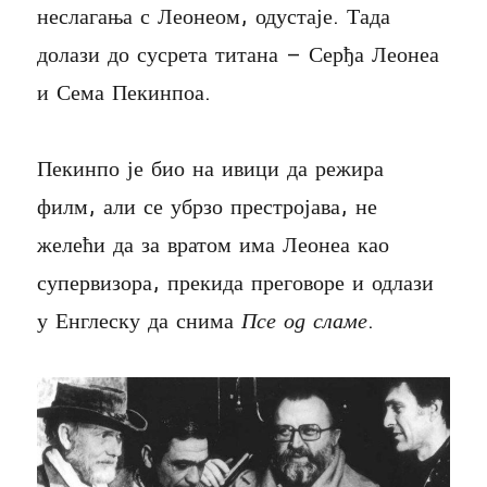
неслагања с Леонеом, одустаје. Тада
долази до сусрета титана – Серђа Леонеа
и Сема Пекинпоа.
Пекинпо је био на ивици да режира
филм, али се убрзо престројава, не
желећи да за вратом има Леонеа као
супервизора, прекида преговоре и одлази
у Енглеску да снима
Псе од сламе
.