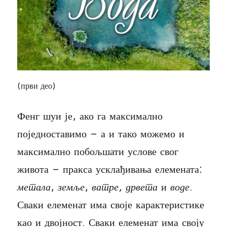
(први део)
Фенг шуи је, ако га максимално
поједноставимо – а и тако можемо и
максимално побољшати услове свог
живота – пракса усклађивања елемената:
метала
,
земље
,
ватре,
дрвета
и
воде
.
Сваки елеменат има своје карактеристике
као и двојност. Сваки елеменат има своју