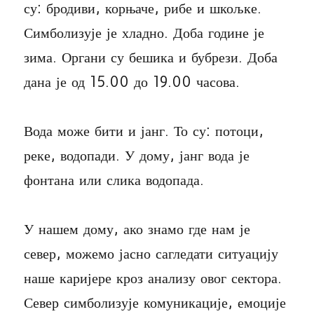
су: бродиви, корњаче, рибе и шкољке.
Симболизује је хладно. Доба године је
зима. Органи су бешика и бубрези. Доба
дана је од 15.00 до 19.00 часова.
Вода може бити и јанг. То су: потоци,
реке, водопади. У дому, јанг вода је
фонтана или слика водопада.
У нашем дому, ако знамо где нам је
север, можемо јасно сагледати ситуацију
наше каријере кроз анализу овог сектора.
Север симболизује комуникације, емоције