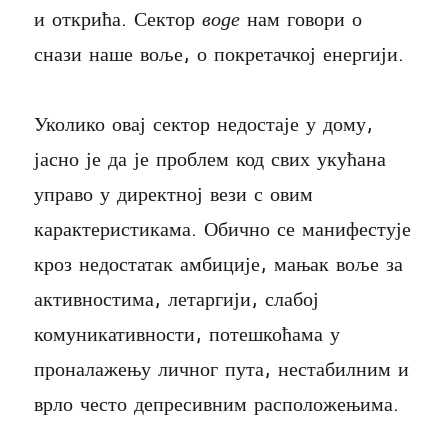
и открића. Сектор
воде
нам говори о
снази наше воље, о покретачкој енергији.
Уколико овај сектор недостаје у дому,
јасно је да је проблем код свих укућана
управо у директној вези с овим
карактеристикама. Обично се манифестује
кроз недостатак амбиције, мањак воље за
активностима, летаргији, слабој
комуникативности, потешкоћама у
проналажењу личног пута, нестабилним и
врло често депресивним расположењима.