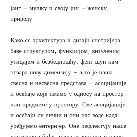
јанг – мушку и своју јин – женску
природу.
Како се архитектура и дизајн енетријера
баве структуром, функцијом, визуленим
утицајем и безбедношћу, фенг шуи нам
отвара нову димензију – а то је наша
свесна и несвесна представа – асоцијације
и осећаје које имамо у односу на простор
или предмете у простору. Ове асоцијације
и осећаји су лични и они нас воде када
уређујемо ентеријер. Оне рефлектују наше
унутрашње биће, наше склоности и нашу