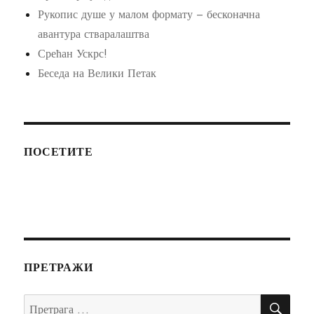
Рукопис душе у малом формату – бесконачна
авантура стваралаштва
Срећан Ускрс!
Беседа на Велики Петак
ПОСЕТИТЕ
ПРЕТРАЖИ
ПР
Претрага