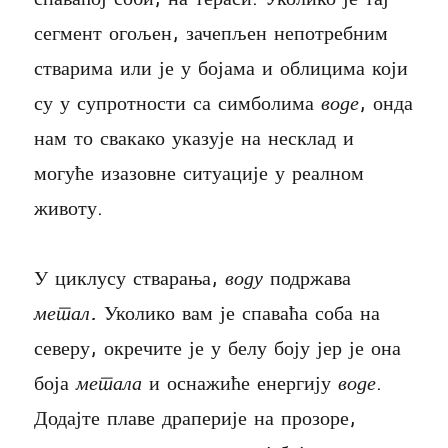
сегмент огољен, зачепљен непотребним
стварима или је у бојама и облицима који
су у супротности са симболима
воде
, онда
нам то свакако указује на несклад и
могуће изазовне ситуације у реалном
животу.
У циклусу стварања,
воду
подржава
метал.
Уколико вам је спаваћа соба на
северу, окречите је у белу боју јер је она
боја
метала
и оснажиће енергију
воде
.
Додајте плаве драперије на прозоре,