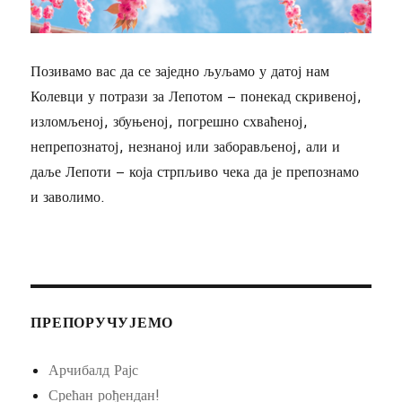
Позивамо вас да се заједно љуљамо у датој нам
Колевци у потрази за Лепотом – понекад скривеној,
изломљеној, збуњеној, погрешно схваћеној,
непрепознатој, незнаној или заборављеној, али и
даље Лепоти – која стрпљиво чека да је препознамо
и заволимо.
ПРЕПОРУЧУЈЕМО
Арчибалд Рајс
Срећан рођендан!