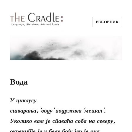
ИЗБОРНИК
Вода
У циклусу
стварања, ‘воду’ подржава ‘метал’.
Уколико вам је спаваћа соба на северу,
окречите је у белу боју јер је она