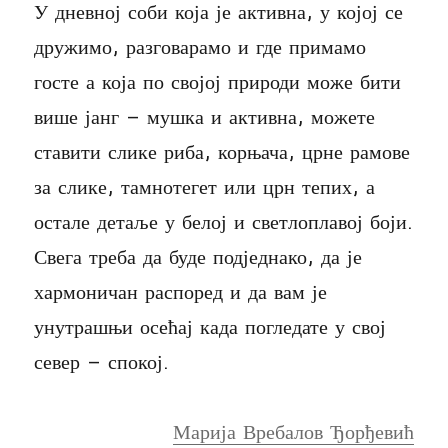
У дневној соби која је активна, у којој се
дружимо, разговарамо и где примамо
госте а која по својој природи може бити
више јанг – мушка и активна, можете
ставити слике риба, корњача, црне рамове
за слике, тамнотегет или црн тепих, а
остале детаље у белој и светлоплавој боји.
Свега треба да буде подједнако, да је
хармоничан распоред и да вам је
унутрашњи осећај када погледате у свој
север – спокој.
Марија Вребалов Ђорђевић