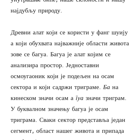
најдубљу природу.
Древни алат који се користи у фанг шуију
а који обухвата најважније области живота
зове се багуа. Багуа је алат којим се
анализира простор. Једноставни
осмоугаоник који је подељен на осам
сектора и који садржи триграме.
Ба
на
кинеском значи осам а
гуа
значи триграм.
У буквалном значењу багуа је осам
триграма. Сваки сектор представља један
сегмент, област нашег живота и припада