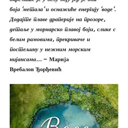
боја ‘метала’ и оснажиће енергију ‘воде’.
Додајте плаве драперије на прозоре,
детаље у морнарско плавој боји, слике с
белим рамовима, прекриваче и
постељину у нежним морским
нијансама…
– Марија
Вребалов Ђорђевић