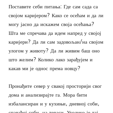
Поставите себи питања: Где сам сада са
својом каријером? Како се осећам и да ли
могу јасно да искажем своја осећања?
Шта ме спречава да идем напред у својој
каријери? Да ли сам задовољан/на својом
улогом у животу? Да ли живим баш оно
што желим? Колико лако зарађујем и
какав ми је однос према новцу?
Пронађите север у свакој просторији свог
дома и анализирајте га. Мора бити
избалансиран и у кухињи, дневној соби,
спаваћој соби, на тераси. Уколико је тај