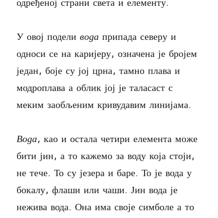
одређеној страни света и елементу.
У овој подели
вода
припада северу и
односи се на каријеру, означена је бројем
један, боје су јој црна, тамно плава и
модроплава а облик јој је таласаст с
меким заобљеним кривудавим линијама.
Вода
, као и остала четири елемента може
бити јин, а то кажемо за воду која стоји,
не тече. То су језера и баре. То је вода у
бокалу, флаши или чаши. Јин вода је
нежива вода. Она има своје симболе а то