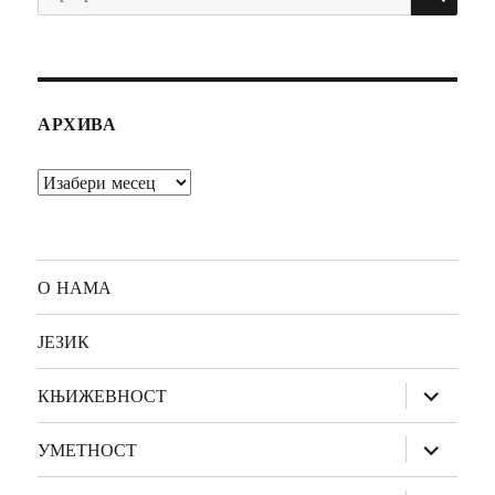
за:
АРХИВА
Архива
О НАМА
ЈЕЗИК
прошири
КЊИЖЕВНОСТ
изборник
дете
прошири
УМЕТНОСТ
изборник
дете