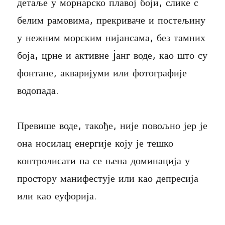
детаље у морнарско плавој боји, слике с
белим рамовима, прекриваче и постељину
у нежним морским нијансама, без тамних
боја, црне и активне jанг воде, као што су
фонтане, акваријуми или фотографије
водопада.
Превише воде, такође, није повољно јер је
она носилац енергије коју је тешко
контролисати па се њена доминација у
простору манифестује или као депресија
или као еуфорија.