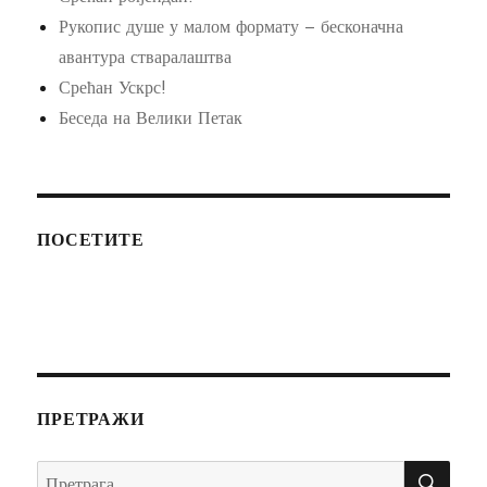
Рукопис душе у малом формату – бесконачна
авантура стваралаштва
Срећан Ускрс!
Беседа на Велики Петак
ПОСЕТИТЕ
ПРЕТРАЖИ
ПР
Претрага