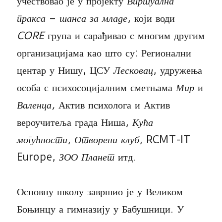
учествовао је у пројекту
Виртуална
пракса
–
шанса за младе
, који води
CORE
група и сарађивао с многим другим
организацијама као што су: Регионални
центар у Нишу, ЦСУ
Лесковац
, удружења
особа с психосоцијалним сметњама
Мир
и
Валенца,
Актив психолога и Актив
вероучитеља града Ниша,
Кућа
могућности
,
Отворени клуб
, RCMT-IT
Europe,
ЗОО Планет
итд.
Основну школу завршио је у Великом
Боњинцу а гимназију у Бабушници. У