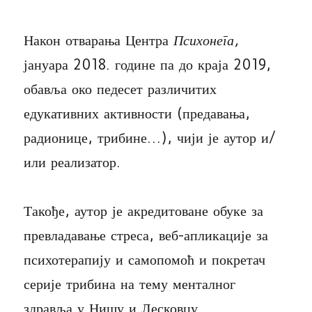
Након отварања Центра
Психонега,
јануара 2018. године па до краја 2019,
обавља око педесет различитих
едукативних активности (предавања,
радионице, трибине…), чији је аутор и/
или реализатор.
Такође, аутор је акредитоване обуке за
превладавање стреса, веб-апликације за
психотерапију и самопомоћ и покретач
серије трибина на тему менталног
здравља у Нишу и Лесковцу.