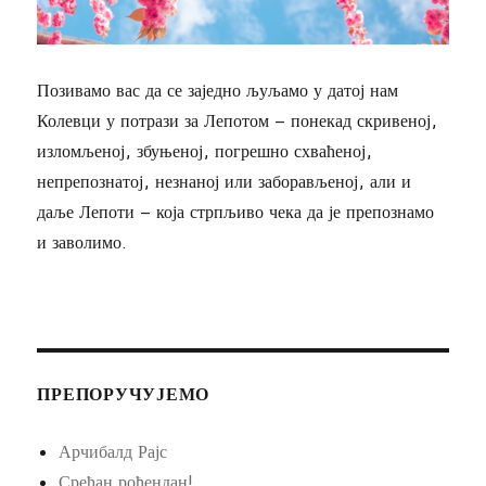
Позивамо вас да се заједно љуљамо у датој нам
Колевци у потрази за Лепотом – понекад скривеној,
изломљеној, збуњеној, погрешно схваћеној,
непрепознатој, незнаној или заборављеној, али и
даље Лепоти – која стрпљиво чека да је препознамо
и заволимо.
ПРЕПОРУЧУЈЕМО
Арчибалд Рајс
Срећан рођендан!