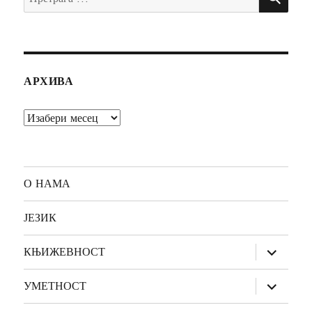
за:
АРХИВА
Архива
О НАМА
ЈЕЗИК
прошири
КЊИЖЕВНОСТ
изборник
дете
прошири
УМЕТНОСТ
изборник
дете