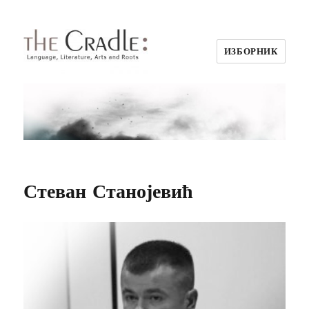
ИЗБОРНИК
Стеван Станојевић