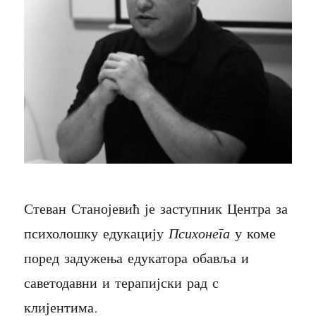
Стеван Станојевић је заступник Центра за
психолошку едукацију
Психонега
у коме
поред задужења едукатора обавља и
саветодавни и терапијски рад с
клијентима.