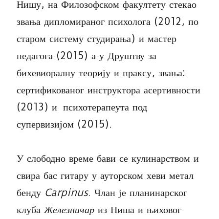
Нишу, на Филозофском факултету стекао
звања дипломираног психолога (2012, по
старом систему студирања) и мастер
педагога (2015) а у Друштву за
бихевиоралну теорију и праксу, звања:
сертификованог инструктора асертивности
(2013) и психотерапеута под
супервизијом (2015).
У слободно време бави се кулинарством и
свира бас гитару у ауторском хеви метал
бенду
Carpinus
. Члан је планинарског
клуба
Железничар
из Ниша и њиховог