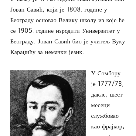
Јован Савић, који је 1808. године у
Београду основао Велику школу из које ће
се 1905. године изродити Универзитет у
Београду
.
Јован Савић био је учитељ Вуку
Караџићу за немачки језик.
У Сомбору
је 1777/78,
дакле, шест
месеци
службовао
као фрајкор,