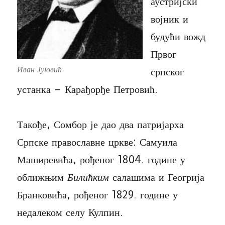
аустријски
војник и
будући вожд
Првог
Иван Југовић
српског
устанка – Карађорђе Петровић.
Такође, Сомбор је дао два патријарха
Српске православне цркве: Самуила
Маширевића, рођеног 1804. године у
оближњим
Билићким
салашима и Геогрија
Бранковића, рођеног 1829. године у
недалеком селу Кулпин.