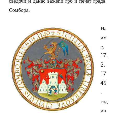
сведочи и данас важећи грб и печат града
Сомбора.
На
им
е,
17.
2.
17
49
.
год
ин