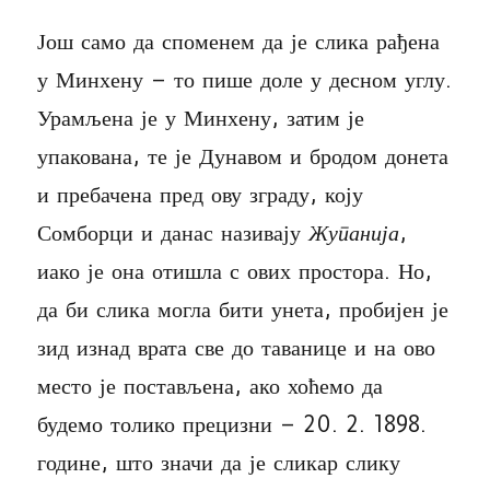
Још само да споменем да је слика рађена
у Минхену – то пише доле у десном углу.
Урамљена је у Минхену, затим је
упакована, те је Дунавом и бродом донета
и пребачена пред ову зграду, коју
Сомборци и данас називају
Жупанија
,
иако је она отишла с ових простора. Но,
да би слика могла бити унета, пробијен је
зид изнад врата све до таванице и на ово
место је постављена, ако хоћемо да
будемо толико прецизни – 20. 2. 1898.
године, што значи да је сликар слику