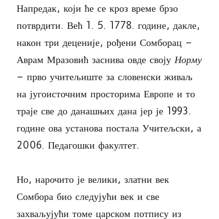
Напредак, који ће се кроз време брзо
потврдити. Већ 1. 5. 1778. године, дакле,
након три деценије, рођени Сомборац –
Аврам Мразовић заснива овде своју
Норму
– прво учитељиште за словенски живаљ
на југоисточним просторима Европе и то
траје све до данашњих дана јер је 1993.
године ова установа постала Учитељски, а
2006. Педагошки факултет.
Но, нарочито је велики, златни век
Сомбора био следујући век и све
захваљујући томе царском потпису из