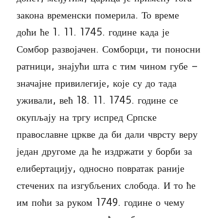
закона временски померила. То време
доћи ће 1. 11. 1745. године када је
Сомбор развојачен. Сомборци, ти поносни
ратници, знајући шта с тим чином губе –
значајне привилегије, које су до тада
уживали, већ 18. 11. 1745. године се
окупљају на тргу испред Српске
православне цркве да би дали чврсту веру
један другоме да ће издржати у борби за
елибертацију, односно повратак раније
стечених па изгубљених слобода. И то ће
им поћи за руком 1749. године о чему