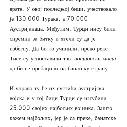
врате. У овој последњој бици, учествовало
је 130.000 Турака, а 70.000
Аустријанаца. Међутим, Турци нису били
спремни за битку и хтели су да је
избегну. Да би то учинили, преко реке
Тисе су успоставили тзв.
понтонски мост
да би се пребацили на банатску страну.
И управо ту ће их сустићи аустријска
војска и у тој бици Турци су изгубили
25.000 својих најбољих војника. Зашто
кажем најбољих, јер је са преке, банатске