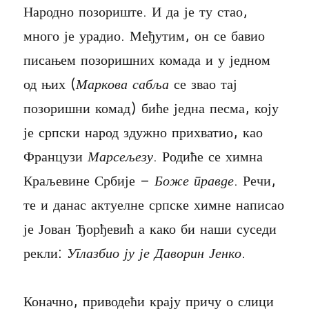
Народно позориште. И да је ту стао,
много је урадио. Међутим, он се бавио
писањем позоришних комада и у једном
од њих (
Маркова сабља
се звао тај
позоришни комад) биће једна песма, коју
је српски народ здужно прихватио, као
Французи
Марсељезу
. Родиће се химна
Краљевине Србије –
Боже правде
. Речи,
те и данас актуелне српске химне написао
је Јован Ђорђевић а како би наши суседи
рекли:
Углазбио ју је Даворин Јенко
.
Коначно, приводећи крају причу о слици