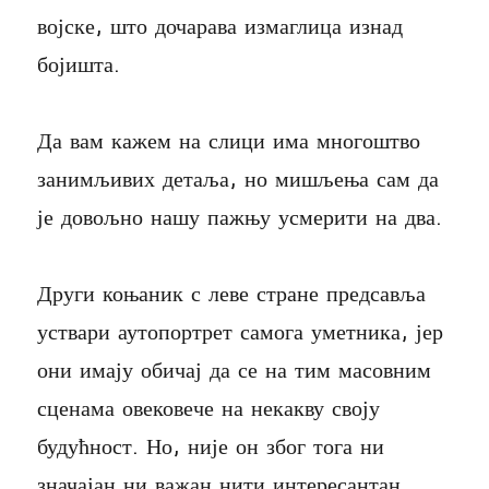
војске, што дочарава измаглица изнад
бојишта.
Да вам кажем на слици има многоштво
занимљивих детаља, но мишљења сам да
је довољно нашу пажњу усмерити на два.
Други коњаник с леве стране предсавља
уствари аутопортрет самога уметника, јер
они имају обичај да се на тим масовним
сценама овековече на некакву своју
будућност. Но, није он због тога ни
значајан ни важан нити интересантан,