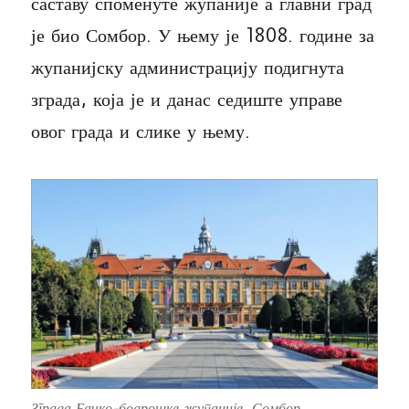
саставу споменуте жупаније а главни град
је био Сомбор. У њему је 1808. године за
жупанијску администрацију подигнута
зграда, која је и данас седиште управе
овог града и слике у њему.
Зграда Бачко-бодрошке жупаније, Сомбор