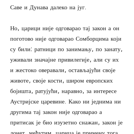
Саве и Дунава далеко на југ.
Но, царици није одговарао тај закон а он
поготово није одговарао Сомборцима који
су били: ратници по занимању, по занату,
уживали значајне привилегије, али су их
и жестоко оверавали, остављајући своје
животе, своје кости, широм европских
бојишта, ратујући, наравно, за интересе
Аустријске царевине. Како ни једнима ни
другима тај закон није одговарао а
притисак је био изузетно снажан, закон је
донет, међутим, царица је примену тога