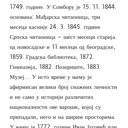
1749. године. У Сомбору је 15. 11. 1844.
основана: Мађарска читаоница, три
месеца касније 24. 3. 1845. године
Српска читаоница – шест месеци старија
од новосадске и 11 месеци од београдске,
1859. Градска библиотека, 1872.
Гимназија, 1882. Позориште, 1883.
Музеј… У исто време у њему је
афирмисан велики број снажних личности
и не само у историји различитих
националности ове вароши, којој су
припадали, него и на ширим просторима.
У њему је 1772. године Иван Југовић или