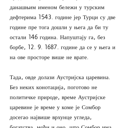
данашњим именом бележи у турским
дефтерима 1543. године јер Турци су две
године пре тога дошли у њега да би ту
остали 146 година. Напуштају га, без
борбе, 12. 9. 1687. године да се у њега и
на ове просторе више не врате.
Тада, овде долази Аустријска царевина.
Без неких конотација, поготово не
политичке природе, време Аустријске
царевине је време у коме је Сомбор
досегао највише врхунце угледа,
богатства, моћи и оно, што Сомбор има