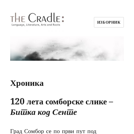
ИЗБОРНИК
Хроника
120 лета сомборске слике –
Битка код Сенте
Град Сомбор се по први пут под