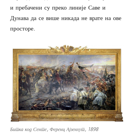
и пребачени су преко линије Саве и
Дунава да се више никада не врате на ове
просторе.
Битка код Сенте
, Ференц Ајзенхут, 1898