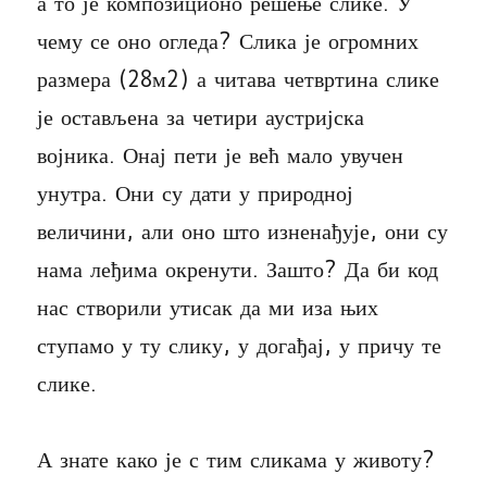
а то је композиционо решење слике. У
чему се оно огледа? Слика је огромних
размера (28м2) а читава четвртина слике
је остављена за четири аустријска
војника. Онај пети је већ мало увучен
унутра. Они су дати у природној
величини, али оно што изненађује, они су
нама леђима окренути. Зашто? Да би код
нас створили утисак да ми иза њих
ступамо у ту слику, у догађај, у причу те
слике.
А знате како је с тим сликама у животу?