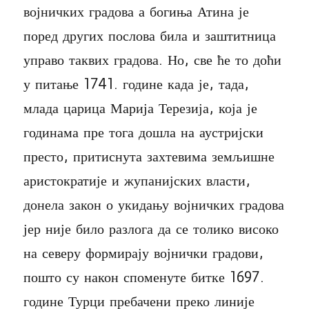
војничких градова а богиња Атина је
поред других послова била и заштитница
управо таквих градова. Но, све ће то доћи
у питање 1741. године када је, тада,
млада царица Марија Терезија, која је
годинама пре тога дошла на аустријски
престо, притиснута захтевима земљишне
аристократије и жупанијских власти,
донела закон о укидању војничких градова
јер није било разлога да се толико високо
на северу формирају војнички градови,
пошто су након споменуте битке 1697.
године Турци пребачени преко линије