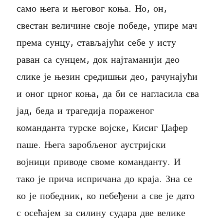
само њега и његовог коња. Но, он,
свестан величине своје победе, упире мач
према сунцу, стављајући себе у исту
раван са сунцем, док најтаманији део
слике је њезин средишњи део, рачунајући
и оног црног коња, да би се нагласила сва
јад, беда и трагедија пораженог
команданта турске војске, Кисиг Џафер
паше. Њега заробљеног аустријски
војници приводе своме команданту. И
тако је прича испричана до краја. Зна се
ко је победник, ко пебеђени а све је дато
с осећајем за силину судара две велике