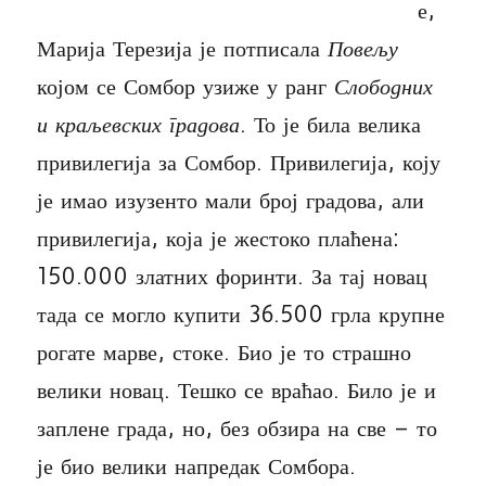
е,
Марија Терезија је потписала
Повељу
којом се Сомбор узиже у ранг
Слободних
и краљевских градова
. То је била велика
привилегија за Сомбор. Привилегија, коју
је имао изузенто мали број градова, али
привилегија, која је жестоко плаћена:
150.000 златних форинти. За тај новац
тада се могло купити 36.500 грла крупне
рогате марве, стоке. Био је то страшно
велики новац. Тешко се враћао. Било је и
заплене града, но, без обзира на све – то
је био велики напредак Сомбора.