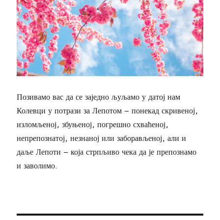
Позивамо вас да се заједно љуљамо у датој нам
Колевци у потрази за Лепотом – понекад скривеној,
изломљеној, збуњеној, погрешно схваћеној,
непрепознатој, незнаној или заборављеној, али и
даље Лепоти – која стрпљиво чека да је препознамо
и заволимо.