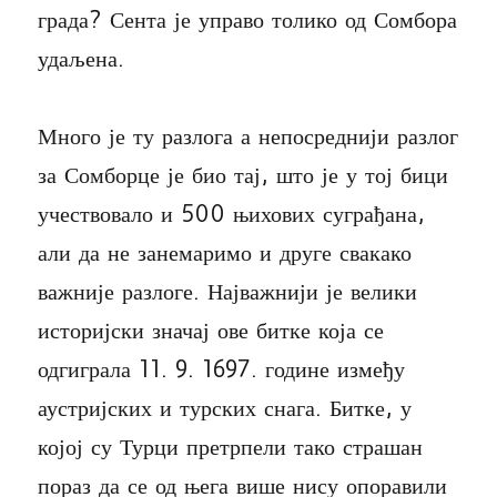
града? Сента је управо толико од Сомбора
удаљена.
Много је ту разлога а непосреднији разлог
за Сомборце је био тај, што је у тој бици
учествовало и 500 њихових суграђана,
али да не занемаримо и друге свакако
важније разлоге. Најважнији је велики
историјски значај ове битке која се
одгиграла 11. 9. 1697. године између
аустријских и турских снага. Битке, у
којој су Турци претрпели тако страшан
пораз да се од њега више нису опоравили