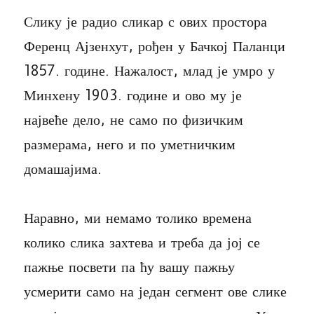
Слику је радио сликар с ових простора
Ференц Ајзенхут, рођен у Бачкој Паланци
1857. године. Нажалост, млад је умро у
Минхену 1903. године и ово му је
највеће дело, не само по физичким
размерама, него и по уметничким
домашајима.
Наравно, ми немамо толико времена
колико слика захтева и треба да јој се
пажње посвети па ћу вашу пажњу
усмерити само на један сегмент ове слике