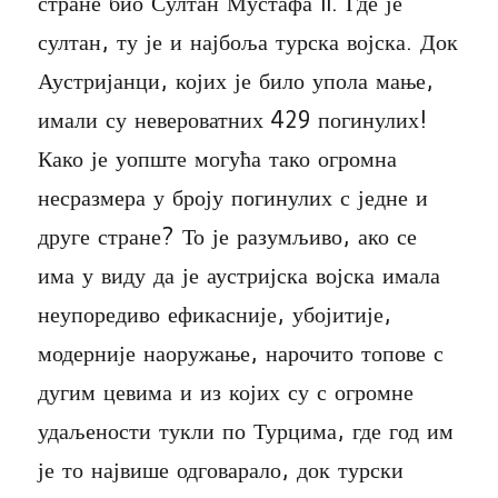
стране био Султан Мустафа II. Где је
султан, ту је и најбоља турска војска. Док
Аустријанци, којих је било упола мање,
имали су невероватних 429 погинулих!
Како је уопште могућа тако огромна
несразмера у броју погинулих с једне и
друге стране? То је разумљиво, ако се
има у виду да је аустријска војска имала
неупоредиво ефикасније, убојитије,
модерније наоружање, нарочито топове с
дугим цевима и из којих су с огромне
удаљености тукли по Турцима, где год им
је то највише одговарало, док турски