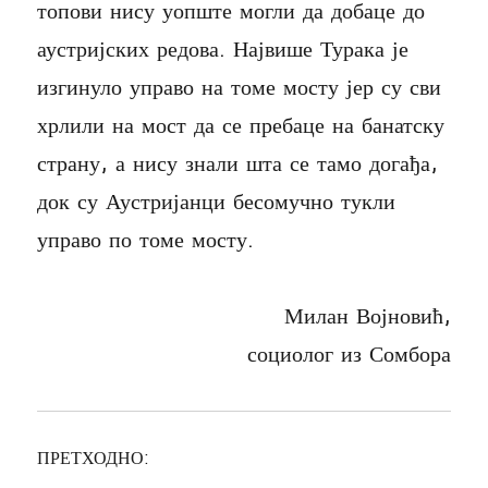
топови нису уопште могли да добаце до
аустријских редова. Највише Турака је
изгинуло управо на томе мосту јер су сви
хрлили на мост да се пребаце на банатску
страну, а нису знали шта се тамо догађа,
док су Аустријанци бесомучно тукли
управо по томе мосту.
Милан Војновић,
социолог из Сомбора
ПРЕТХОДНО: