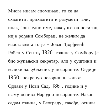
Многе нисам спомињао, то се да
схватити, прихватити и разумети, али,
ипак, још једно име, иако, његов носилац
није рођени Сомборац, не желим да
изоставим а то је – Јован Ђорђевић.
Рођен у Сенти, 1826. године у Сомбору је
био жупањски секретар, али у суштини и
велики заљубљеник у позориште. Овде је
1850. покренуо позоришни живот.
Одлази у Нови Сад, 1861. године и у
њему оснива Народно позориште. Након
седам година, у Београду, такође, оснива