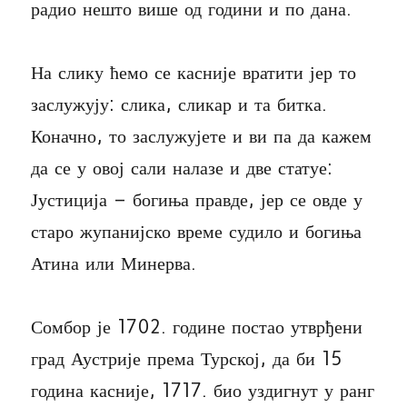
радио нешто више од години и по дана.
На слику ћемо се касније вратити јер то
заслужују: слика, сликар и та битка.
Коначно, то заслужујете и ви па да кажем
да се у овој сали налазе и две статуе:
Јустиција – богиња правде, јер се овде у
старо жупанијско време судило и богиња
Атина или Минерва.
Сомбор је 1702. године постао утврђени
град Аустрије према Турској, да би 15
година касније, 1717. био уздигнут у ранг