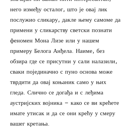
него између осталог, што је овај лик
послужио сликару, дакле њему самоме да
примени у сликарству светски познати
феномен Мона Лизе или у нашем
примеру Белога Анђела. Наиме, без
обзира где се присутни у сали налазили,
сваки појединачно с пуно основа може
тврдити да овај коњаник само у њих
гледа. Слично се догађа и с леђима
аустријских војника – како се ви крећете
имате утисак и да се они крећу у смеру
вашег кретања.