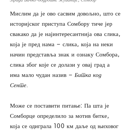
Мислим да је ово сасвим довољно, што се
историјског приступа Сомбору тиче јер
свакако да је најинтересантнија ова слика,
која је пред нама – слика, која на неки
начин представља знак и ознаку Сомбора,
слика због које се долази у овај град а
има мало чудан назив –
Битка код
Сенте
.
Може се поставити питање: Па шта је
Сомборце определило за мотив битке,
која се одиграла 100 км даље од њиховог