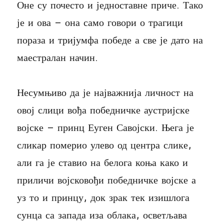
Оне су почесто и једноставне приче. Тако
је и ова – она само говори о трагици
пораза и тријумфа победе а све је дато на
маестралан начин.
Несумњиво да је најважнија личност на
овој слици вођа победничке аустријске
војске – принц Еуген Савојски. Њега је
сликар померио улево од центра слике,
али га је ставио на белога коња како и
приличи војсковођи победничке војске а
уз то и принцу, док зрак тек изишлога
сунца са запада иза облака, осветљава