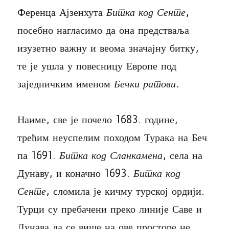
Ференца Ајзенхута
Битка код Сенте
,
посебно нагласимо да она предстваља
изузетно важну и веома значајну битку,
те је ушла у повесницу Европе под
заједничким именом
Бечки ратови.
Наиме, све је почело 1683. године,
трећим неуспелим походом Турака на Беч
па 1691.
Битка код Сланкамена
, села на
Дунаву, и коначно 1693.
Битка код
Сенте
, сломила је кичму турској ордији.
Турци су пребачени преко линије Саве и
Дунава да се више на ове просторе не