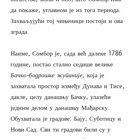
да покаже, углавном је из тога периода.
Захваљујући тој чињеници постоји и ова
зграда.
Наиме, Сомбор је, сада већ далеке 1786.
године, постао стално седише велике
Бачко-бодрошке жупаније
, која је
захватала простор између Дунава и Тисе,
дакле, целу данашњу Бачку, улазећи
једним делом у данашњу Мађарску.
Обухватала је градове: Бају, Суботицу и
Нови Сад. Сви ти градови били су у