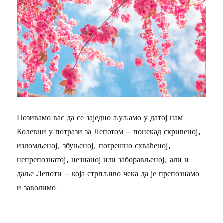
Позивамо вас да се заједно љуљамо у датој нам
Колевци у потрази за Лепотом – понекад скривеној,
изломљеној, збуњеној, погрешно схваћеној,
непрепознатој, незнаној или заборављеној, али и
даље Лепоти – која стрпљиво чека да је препознамо
и заволимо.