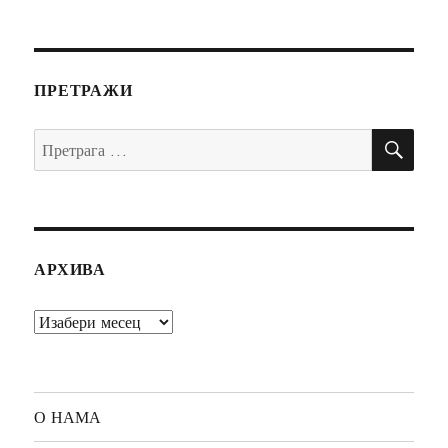
ПРЕТРАЖИ
ПР
Претрага
за:
АРХИВА
Архива
О НАМА