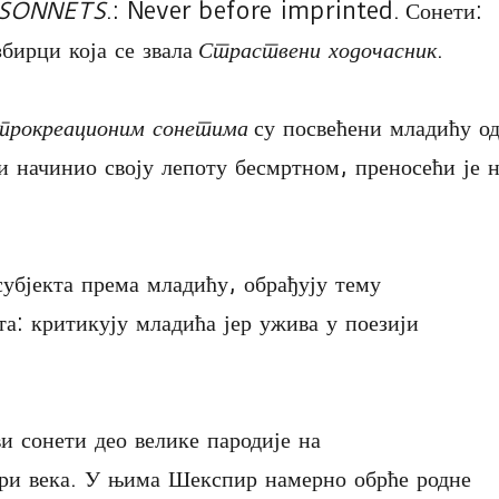
 SONNETS
.: Never before imprinted. Сонети:
збирци која се звала
Страствени ходочасник
.
прокреационим сонетима
су посвећени младићу о
и начинио своју лепоту бесмртном, преносећи је 
субјекта према младићу, обрађују тему
а: критикују младића јер ужива у поезији
и сонети део велике пародије на
три века. У њима Шекспир намерно обрће родне