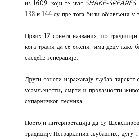
из 1609. који се звао
SHAKE-SPEARES
138
и
144
су пре тога били објављени у 
Првих 17 сонета названих, по традицији
кога тражи да се ожени, има децу како б
следеће генерације.
Други сонети изражавају љубав лирског 
усамљености, смрти и пролазности живот
супарничког песника.
Постоји интерпретација да су Шекспиров
традицију Петраркиних љубавних, дугу 