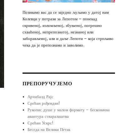
Позивамо вас да се заједно љуљамо у датој нам
Колевци у потрази за Лепотом – понекад
скривеној, изломљеној, збуњеној, погрешно
схваћеној, непрепознатој, незнаној или
заборављеној, али и даље Лепоти – која стрпљиво
чека да је препознамо и заволимо.
ПРЕПОРУЧУЈЕМО
Арчибалд Рајс
Срећан рођендан!
Рукопис душе у малом формату – бесконачна
авантура стваралаштва
Срећан Ускрс!
Беседа на Велики Петак