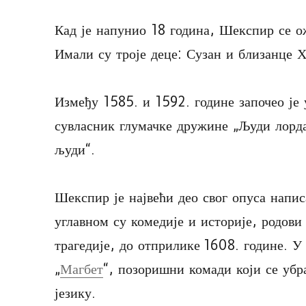
Кад је напунио 18 година, Шекспир се ож
Имали су троје деце: Сузан и близанце 
Између 1585. и 1592. године започео је
сувласник глумачке дружине „Људи лорда
људи“.
Шекспир је највећи део свог опуса напис
углавном су комедије и историје, родови 
трагедије, до отприлике 1608. године. У
„
Магбет
“, позоришни комади који се убр
језику.