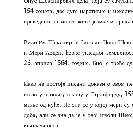
Опус Шекспирових дела, која су сачувана
154 сонета, две дуге наративне и некол
преведени на многе живе језике и приказу
Вилијeм Шекспир је био син Џона Шексп
и Мери Арден, ћерке угледног земљопосе
26. априла 1564. године. Био је треће о
Иако не постоје писани докази о овом п
ишао у основну школу у Стратфорду, 155
миље од куће. Не зна се у којој мери су
доба, али се зна да је у овој школи Шек
књижевности.