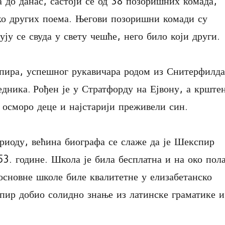
 до данас, састоји се од 38 позоришних комада,
ико других поема. Његови позоришни комади су
ју се свуда у свету чешће, него било који други.
ира, успешног рукавичара родом из Снитерфилда
дника. Рођен је у Стратфорду на Ејвону, а крште
д осморо деце и најстарији преживели син.
ериоду, већина биографа се слаже да је Шекспир
3. године. Школа је била бесплатна и на око пол
 основне школе биле квалитетне у елизабетанско
спир добио солидно знање из латинске граматике и