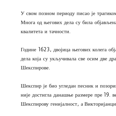
У свом позном периоду писао је трагико
Многа од његових дела су била објављен
квалитета и тачности.
Године 1623, двојица његових колега об
дела која су укључивала све осим две дра
Шекспирове.
Шекспир је био угледан песник и позори
није достигла данашње размере пре 19. 
Шекспирову генијалност, а Викторијанци 