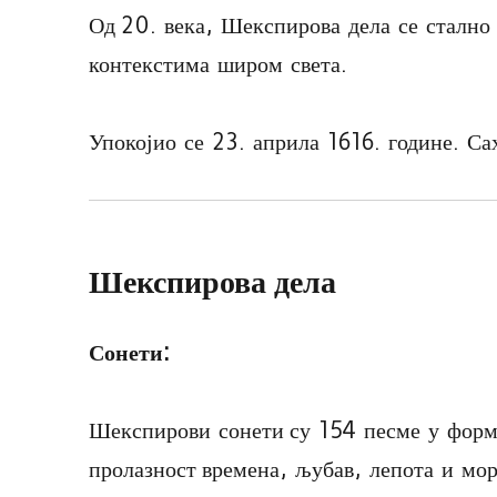
Од 20. века, Шекспирова дела се стално
контекстима широм света.
Упокојио се 23. априла 1616. године. Са
Шекспирова дела
Сонети:
Шекспирови сонети су 154 песме у форми
пролазност времена, љубав, лепота и мор