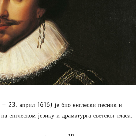
– 23. април 1616) је био енглески песник и
на енглеском језику и драматурга светског гласа.