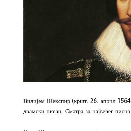
Вилијем Шекспир (кршт. 26. април 1564 
драмски писац. Сматра за највећег писца 