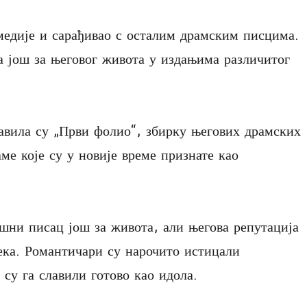
медије и сарађивао с осталим драмским писцима.
а још за његовог живота у издањима различитог
јавила су „Први фолио“, збирку његових драмских
ме које су у новије време признате као
шни писац још за живота, али његова репутација
века. Романтичари су нарочито истицали
су га славили готово као идола.