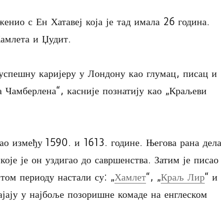
енио с Ен Хатавеј која је тад имала 26 година.
Хамлета и Џудит.
 успешну каријеру у Лондону као глумац, писац и
 Чамберлена“, касније познатију као „Краљеви
ао између 1590. и 1613. године. Његова рана дел
које је он уздигао до савршенства. Затим је писао
 том периоду настали су: „
Хамлет
“, „
Краљ Лир
“ и
ајају у најбоље позоришне комаде на енглеском