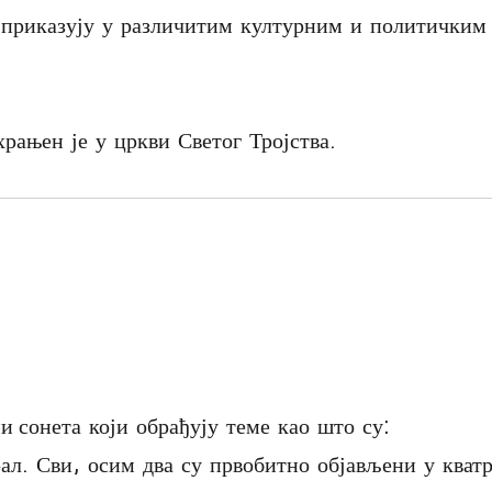
 приказују у различитим културним и политичким
храњен је у цркви Светог Тројства.
 сонета који обрађују теме као што су:
ал. Сви, осим два су првобитно објављени у кват