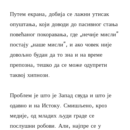
Путем екрана, добија се лажни утисак
опуштања, који доводи до пасивног стања
повећаног покоравања, где „нечије мисли”
постају „наше мисли”, и ако човек није
довољно будан да то зна и на време
препозна, тешко да се може одупрети
таквој хипнози.
Проблем је што је Запад свуда и што је
одавно и на Истоку. Смишљено, кроз
медије, од младих људи граде се
послушни робови. Али, најпре се у