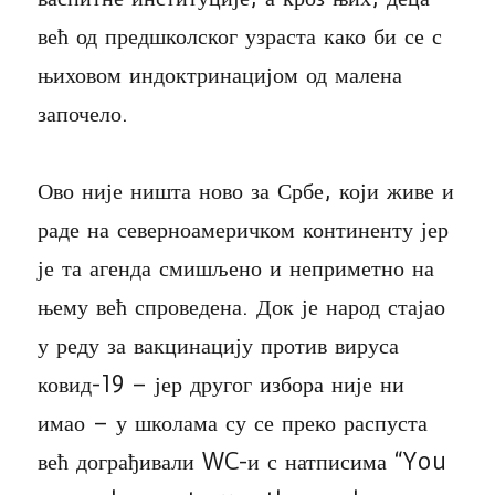
већ од предшколског узраста како би се с
њиховом индоктринацијом од малена
започело.
Ово није ништа ново за Србе, који живе и
раде на северноамеричком континенту јер
је та агенда смишљено и неприметно на
њему већ спроведена. Док је народ стајао
у реду за вакцинацију против вируса
ковид-19 – јер другог избора није ни
имао – у школама су се преко распуста
већ дограђивали WC-и с натписима “You