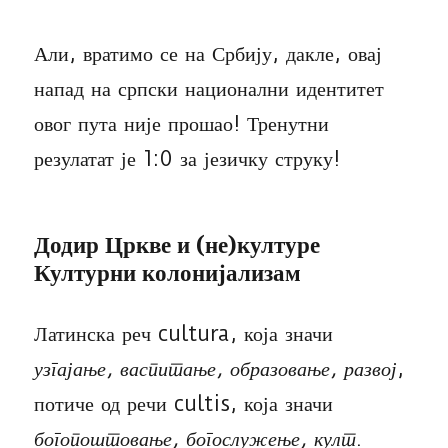
Али, вратимо се на Србију, дакле, овај
напад на српски национални идентитет
овог пута није прошао! Тренутни
резулатат је 1:0 за језичку струку!
Додир Цркве и (не)културе
Културни колонијализам
Латинска реч cultura, која значи
узгајање, васпитање, образовање, развој
,
потиче од речи cultis, која значи
богопоштовање, богослужење, култ
.