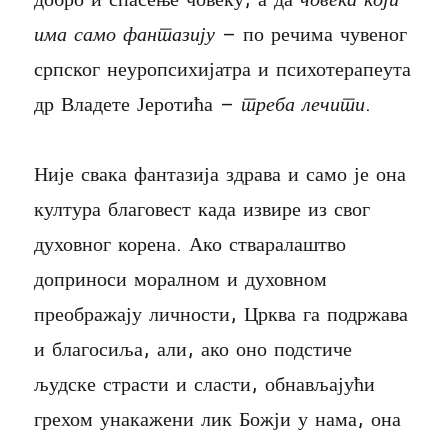
има само фантазију
– по речима чувеног
српског неуропсихијатра и психотерапеута
др Владете Јеротића –
треба лечити
.
Није свака фантазија здрава и само је она
култура благовест када извире из свог
духовног корена. Ако стваралаштво
доприноси моралном и духовном
преображају личности, Црква га подржава
и благосиља, али, ако оно подстиче
људске страсти и сласти, обнављајући
грехом унакажени лик Божји у нама, она