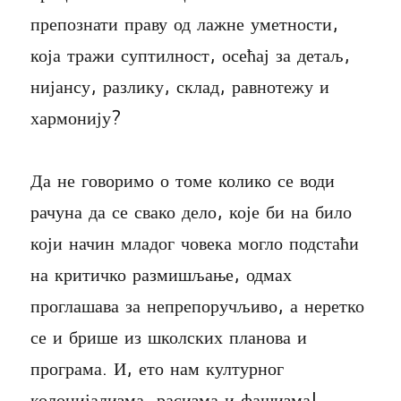
препознати праву од лажне уметности,
која тражи суптилност, осећај за детаљ,
нијансу, разлику, склад, равнотежу и
хармонију?
Да не говоримо о томе колико се води
рачуна да се свако дело, које би на било
који начин младог човека могло подстаћи
на критичко размишљање, одмах
проглашава за непрепоручљиво, а неретко
се и брише из школских планова и
програма. И, ето нам културног
колонијализма, расизма и фашизма!