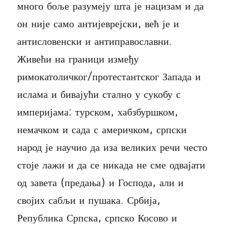
много боље разумеју шта је нацизам и да
он није само антијеврејски, већ је и
антисловенски и антиправославни.
Живећи на граници између
римокатоличког/протестантског Запада и
ислама и бивајући стално у сукобу с
империјама: турском, хабзбуршком,
немачком и сада с америчком, српски
народ је научио да иза великих речи често
стоје лажи и да се никада не сме одвајати
од завета (предања) и Господа, али и
својих сабљи и пушака. Србија,
Република Српска, српско Косово и