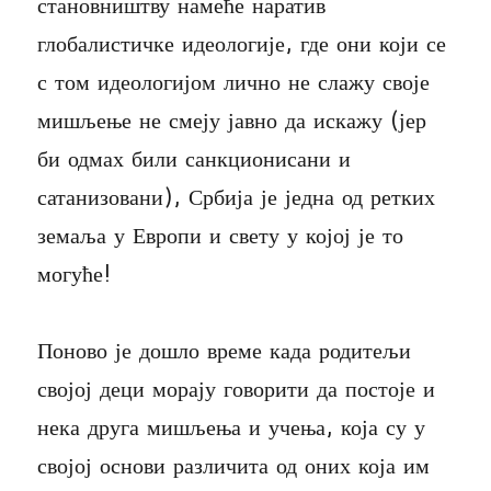
становништву намеће наратив
глобалистичке идеологије, где они који се
с том идеологијом лично не слажу своје
мишљење не смеју јавно да искажу (јер
би одмах били санкционисани и
сатанизовани), Србија је једна од ретких
земаља у Европи и свету у којој је то
могуће!
Поново је дошло време када родитељи
својој деци морају говорити да постоје и
нека друга мишљења и учења, која су у
својој основи различита од оних која им