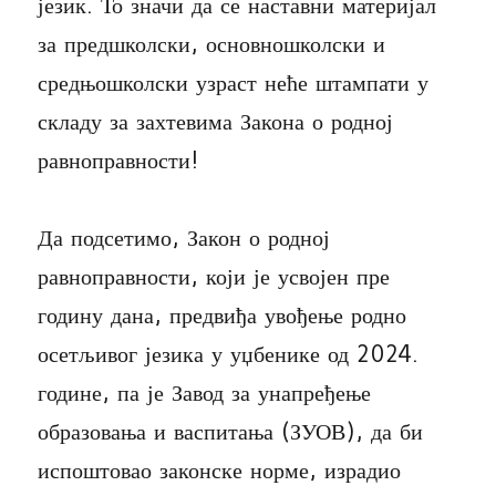
језик. То значи да се наставни материјал
за предшколски, основношколски и
средњошколски узраст неће штампати у
складу за захтевима Закона о родној
равноправности!
Да подсетимо, Закон о родној
равноправности, који је усвојен пре
годину дана, предвиђа увођење родно
осетљивог језика у уџбенике од 2024.
године, па је Завод за унапређење
образовања и васпитања (ЗУОВ), да би
испоштовао законске норме, израдио