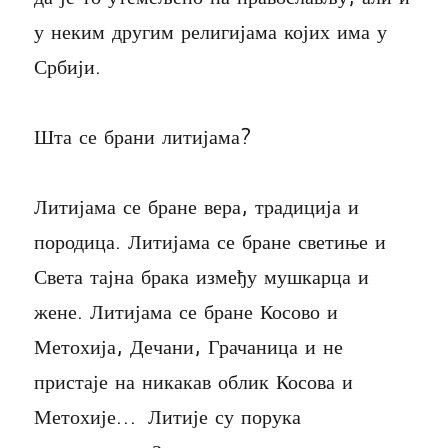
у неким другим религијама којих има у
Србији.
Шта се брани литијама?
Литијама се бране вера, традиција и
породица. Литијама се бране светиње и
Света тајна брака између мушкарца и
жене. Литијама се бране Косово и
Метохија, Дечани, Грачаница и не
пристаје на никакав облик Косова и
Метохије… Литије су порука