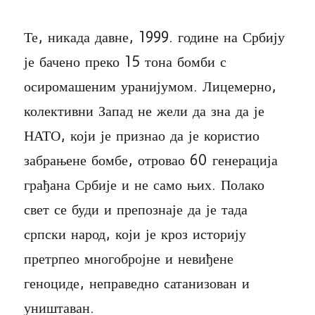
Те, никада давне, 1999. године на Србију
је бачено преко 15 тона бомби с
осиромашеним уранијумом. Лицемерно,
колективни Запад не жели да зна да је
НАТО, који је признао да је користио
забрањене бомбе, отровао 60 генерација
грађана Србије и не само њих. Полако
свет се буди и препознаје да је тада
српски народ, који је кроз историју
претрпео многобројне и невиђене
геноциде, неправедно сатанизован и
уништаван.