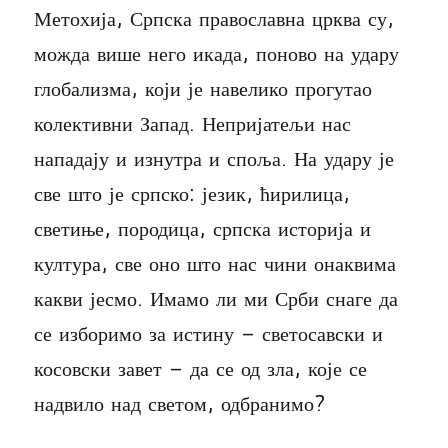
Метохија, Српска православна црква су,
можда више него икада, поново на удару
глобализма, који је навелико прогутао
колективни Запад. Непријатељи нас
нападају и изнутра и споља. На удару је
све што је српско: језик, ћирилица,
светиње, породица, српска историја и
култура, све оно што нас чини онаквима
какви јесмо. Имамо ли ми Срби снаге да
се изборимо за истину – светосавски и
косовски завет – да се од зла, које се
надвило над светом, одбранимо?