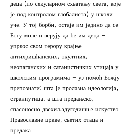
деца (по секуларном схватању света, које
је под контролом глобалиста) у школи
уче. У тој борби, остаје им једино да се
Богу моле и верују да ће им деца –
упркос свом терору крајње
антихришћанских, окултних,
неопаганских и сатанистичких утицаја у
школским програмима – уз помоћ Божју
препознати: шта је пролазна идеологија,
странпутица, а шта предањско,
спасоносно двехиљадугодишње искуство
Православне цркве, светих отаца и
предака.