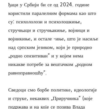
ђаци у Србији би се од 2024. године
користили паралелним формама као што
су: психололози и психолошкиње,
стручњаци и стручњакиње, војници и
војникиње, и остале -иње, што је насиље
над српским језиком, који је природно
„родно сензитиван” и у којем нема
никакве потребе за вештачком „родном
равноправношћу”.
Сведоци смо борбе политике, идеологије
и струке, некаквих „Приручника” (које
подржава и на које се позива Влада