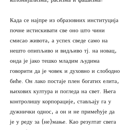
Када се најпре из образовних институција
почне истискивати све оно што чини
смисао живота, а успех сведе само на
нешто опипљиво и видљиво тј. на новац,
онда је јако тешко младим људима
говорити да је човек и духовно и слободно
биће. Он лако постаје плен богатих елита,
њихових култура и погледа на свет. Њега
контролишу корпорације, стављају га у
дужнички однос, а он и не примећује да
је у реду за (не)мање. Као резултат свега