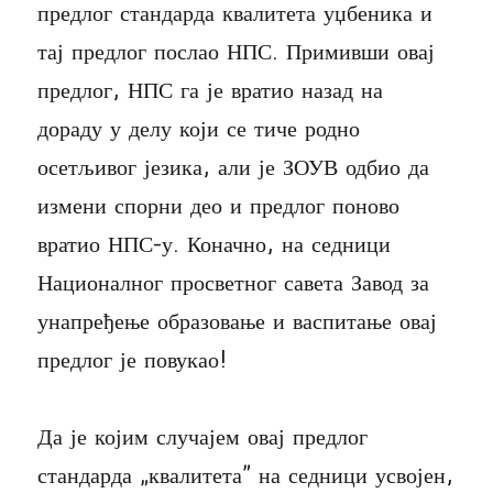
предлог стандарда квалитета уџбеника и
тај предлог послао НПС. Примивши овај
предлог, НПС га је вратио назад на
дораду у делу који се тиче родно
осетљивог језика, али је ЗОУВ одбио да
измени спорни део и предлог поново
вратио НПС-у. Коначно, на седници
Националног просветног савета Завод за
унапређење образовање и васпитање овај
предлог је повукао!
Да је којим случајем овај предлог
стандарда „квалитета” на седници усвојен,