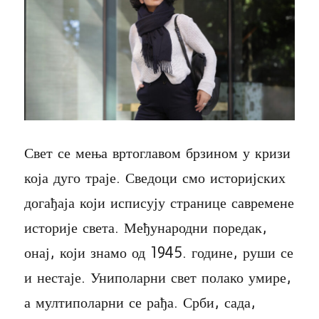
Свет се мења вртоглавом брзином у кризи
која дуго траје. Сведоци смо историјских
догађаја који исписују странице савремене
историје света. Међународни поредак,
онај, који знамо од 1945. године, руши се
и нестаје. Униполарни свет полако умире,
а мултиполарни се рађа. Срби, сада,