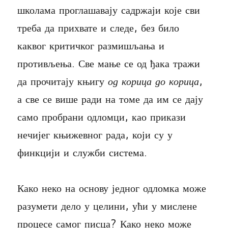
школама проглашавају садржаји које сви
треба да прихвате и следе, без било
каквог критичког размишљања и
противљења. Све мање се од ђака тражи
да прочитају књигу
од корица до корица
,
а све се више ради на томе да им се дају
само пробрани одломци, као прикази
нечијег књижевног рада, који су у
финкцији и служби система.
Како неко на основу једног одломка може
разумети дело у целини, ући у мислене
процесе самог писца? Како неко може