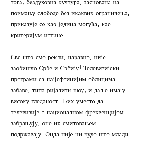
тога, бездуховна култура, заснована на
поимању слободе без икаквих ограничења,
приказује се као једина могућа, као
критеријум истине.
Све што смо рекли, наравно, није
заобишло Србе и Србију! Телевизијски
програми са најјефтинијим облицима
забаве, типа ријалити шоу, и даље имају
високу гледаност. Њих уместо да
телевизије с националном фреквенцијом
забрањују, оне их емитовањем
подржавају. Онда није ни чудо што млади