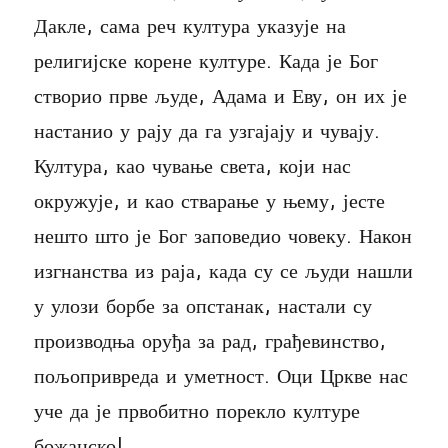
Дакле, сама реч култура указује на
религијске корене културе. Када је Бог
створио прве људе, Адама и Еву, он их је
настанио у рају да га узгајају и чувају.
Култура, као чување света, који нас
окружује, и као стварање у њему, јесте
нешто што је Бог заповедио човеку. Након
изгнанства из раја, када су се људи нашли
у улози борбе за опстанак, настали су
производња оруђа за рад, грађевинство,
пољопривреда и уметност. Оци Цркве нас
уче да је првобитно порекло културе
божанско!