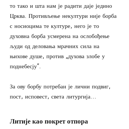
то тако и шта нам је радити даје једино
Црква. Противљење некултури није борба
с носиоцима те културе, него је то
духовна борба усмерена на ослобођење
људи од деловања мрачних сила на
њихове душе, против „духова злобе у
поднебесју”.
За ову борбу потребан је лични подвиг,
пост, исповест, света литургија…
Литије као покрет отпора