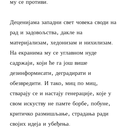
му се противи.
Деценијама западни свет човека своди на
рад и задовољства, дакле на
материјализам, хедонизам и нихилизам.
На екранима му се углавном нуде
садржаји, који ће га још више
дезинформисати, деградирати и
обезвредити. И тако, миц по миц,
стварају се и настају генерације, које у
свом искуству не памте борбе, побуне,
критичко размишљање, страдања ради
својих идеја и убеђења.