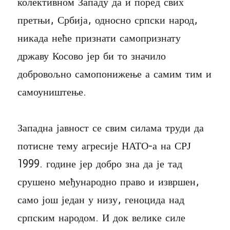
колективном Западу да и поред свих
претњи, Србија, односно српски народ,
никада неће признати самопризнату
државу Косово јер би то значило
добровољно самопонижење а самим тим и
самоуништење.
Западна јавност се свим силама труди да
потисне тему агресије НАТО-а на СРЈ
1999. године јер добро зна да је тад
срушено међународно право и извршен,
само још један у низу, геноцида над
српским народом. И док велике силе