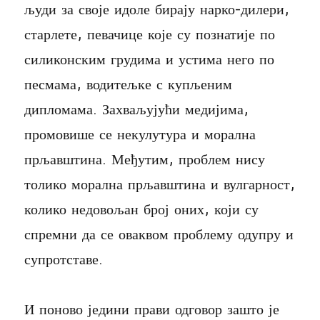
људи за своје идоле бирају нарко-дилери,
старлете, певачице које су познатије по
силиконским грудима и устима него по
песмама, водитељке с купљеним
дипломама. Захваљујући медијима,
промовише се некулутура и морална
прљавштина. Међутим, проблем нису
толико морална прљавштина и вулгарност,
колико недовољан број оних, који су
спремни да се оваквом проблему одупру и
супротставе.
И поново једини прави одговор зашто је