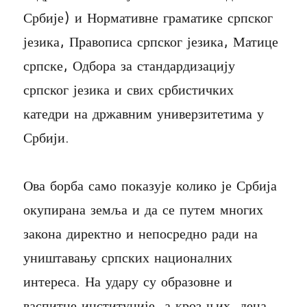
Србије) и Нормативне граматике српског
језика, Правописа српског језика, Матице
српске, Одбора за стандардизацију
српског језика и свих србистичких
катедри на државним универзитетима у
Србији.
Ова борба само показује колико је Србија
окупирана земља и да се путем многих
закона директно и непосредно ради на
уништавању српских националних
интереса. На удару су образовне и
васпитне институције, а кроз њих, деца