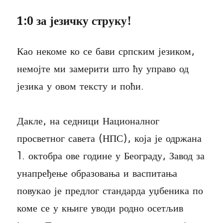
1:0 за језичку струку!
Као некоме ко се бави српским језиком,
немојте ми замерити што ћу управо од
језика у овом тексту и поћи.
Дакле, на седници Националног
просветног савета (НПС), која је одржана
1. октобра ове године у Београду, Завод за
унапређење образовања и васпитања
повукао је предлог стандарда уџбеника по
коме се у књиге уводи родно осетљив