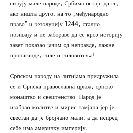
силују мале народе, Србима остаје да се,
ако ништа друго, на то „међународно
право” и резолуцију 1244, стално
позивају и не забораве да се кроз историју
завет показао јачим од неправде, лажне
пропаганде, силе и силовитеља!
Српском народу на литијама придружила
се и Српска православна црква, српско
монаштво и свештенство. Народ је
изабрао молитве и мирис тамјана јер је
свестан да је бројчано мали, а да испред
себе има америчку империју.