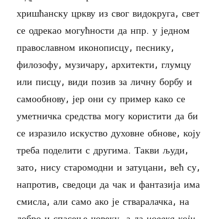
хришћанску цркву из свог видокруга, свет
се одрекао могућности да нпр. у једном
православном иконописцу, песнику,
филозофу, музичару, архитекти, глумцу
или писцу, види позив за личну борбу и
самообнову, јер они су пример како се
уметничка средства могу користити да би
се изразило искуство духовне обнове, коју
треба поделити с другима. Такви људи,
зато, нису старомодни и затуцани, већ су,
напротив, сведоци да чак и фантазија има
смисла, али само ако је стваралачка, на
добро и спасење човеку, а да
човека који