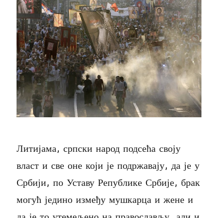
Литијама, српски народ подсећа своју
власт и све оне који је подржавају, да је у
Србији, по Уставу Републике Србије, брак
могућ једино између мушкарца и жене и
да је то утемељено на православљу, али и