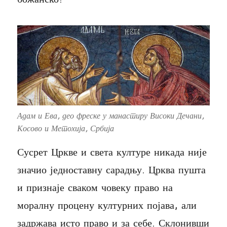
Адам и Ева, део фреске у манастиру Високи Дечани,
Косово и Метохија, Србија
Сусрет Цркве и света културе никада није
значио једноставну сарадњу. Црква пушта
и признаје сваком човеку право на
моралну процену културних појава, али
задржава исто право и за себе. Склонивши