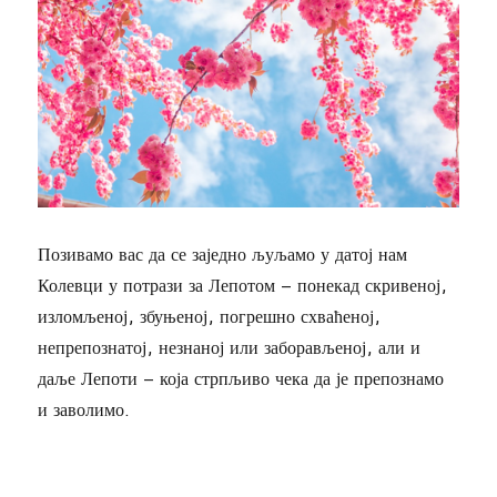
Позивамо вас да се заједно љуљамо у датој нам
Колевци у потрази за Лепотом – понекад скривеној,
изломљеној, збуњеној, погрешно схваћеној,
непрепознатој, незнаној или заборављеној, али и
даље Лепоти – која стрпљиво чека да је препознамо
и заволимо.