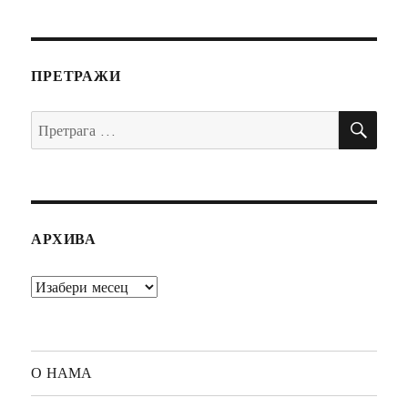
ПРЕТРАЖИ
ПР
Претрага
за:
АРХИВА
Архива
О НАМА