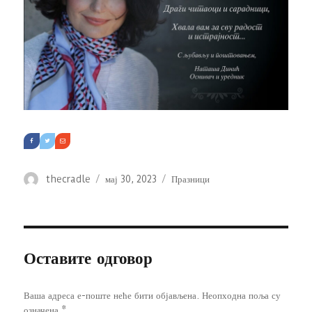
Аутор
Објављено
Категорије
thecradle
мај 30, 2023
Празници
Оставите одговор
Ваша адреса е-поште неће бити објављена.
Неопходна поља су
означена
*