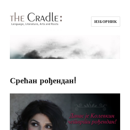
ИЗБОРНИК
Срећан рођендан!