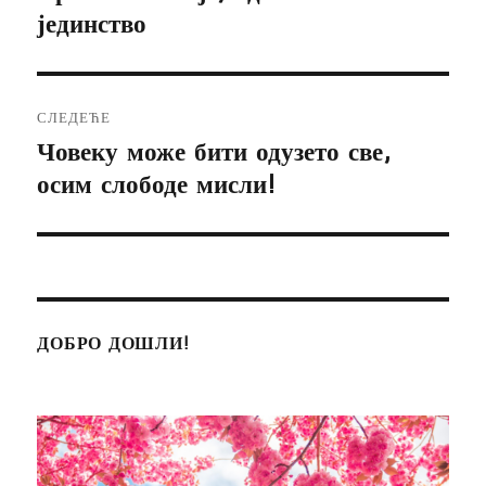
јединство
чланак:
СЛЕДЕЋЕ
Човеку може бити одузето све,
Следећи
осим слободе мисли!
чланак:
ДОБРО ДОШЛИ!