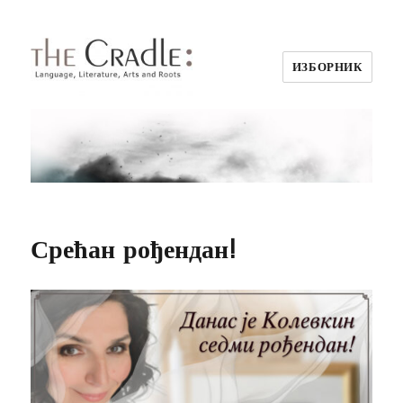
ИЗБОРНИК
Срећан рођендан!