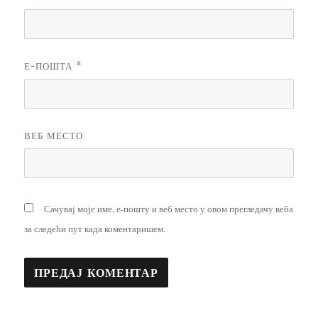
Е-ПОШТА
*
ВЕБ МЕСТО
Сачувај моје име, е-пошту и веб место у овом прегледачу веба
за следећи пут када коментаришем.