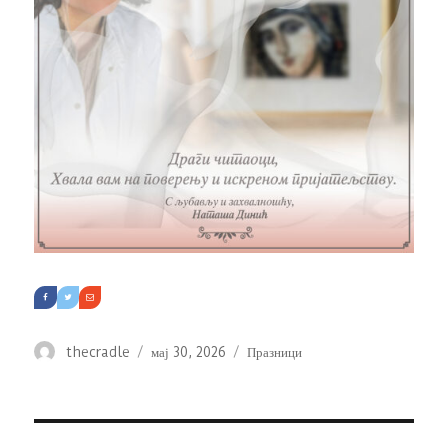
Аутор
Објављено
Категорије
thecradle
мај 30, 2026
Празници