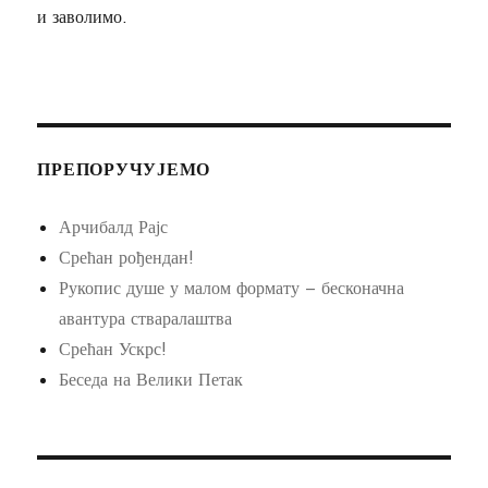
и заволимо.
ПРЕПОРУЧУЈЕМО
Арчибалд Рајс
Срећан рођендан!
Рукопис душе у малом формату – бесконачна
авантура стваралаштва
Срећан Ускрс!
Беседа на Велики Петак