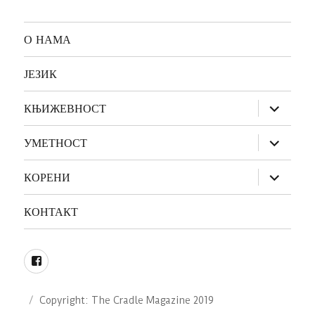
О НАМА
ЈЕЗИК
прошири
КЊИЖЕВНОСТ
изборник
дете
прошири
УМЕТНОСТ
изборник
дете
прошири
КОРЕНИ
изборник
дете
КОНТАКТ
Facebook
Copyright: The Cradle Magazine 2019