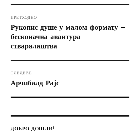
Кретање
ПРЕТХОДНО
чланка
Рукопис душе у малом формату –
Претходни
бесконачна авантура
чланак:
стваралаштва
СЛЕДЕЋЕ
Арчибалд Рајс
Следећи
чланак:
ДОБРО ДОШЛИ!