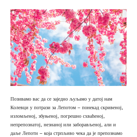
Позивамо вас да се заједно љуљамо у датој нам
Колевци у потрази за Лепотом – понекад скривеној,
изломљеној, збуњеној, погрешно схваћеној,
непрепознатој, незнаној или заборављеној, али и
даље Лепоти – која стрпљиво чека да је препознамо