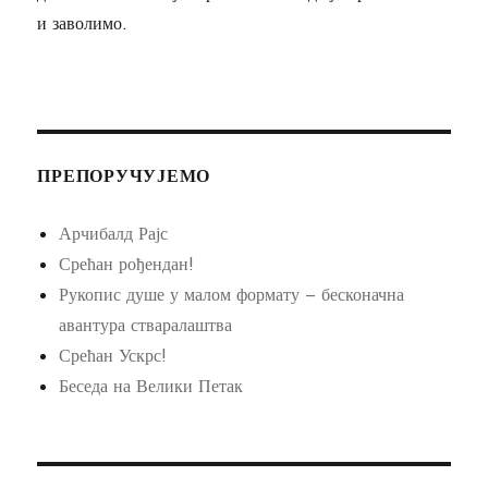
и заволимо.
ПРЕПОРУЧУЈЕМО
Арчибалд Рајс
Срећан рођендан!
Рукопис душе у малом формату – бесконачна
авантура стваралаштва
Срећан Ускрс!
Беседа на Велики Петак