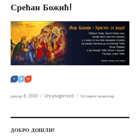
Срећан Божић!
Објављено
Категорије
на
јануар 6, 2020
Uncategorized
Оставите коментар
Срећан
Божић!
ДОБРО ДОШЛИ!