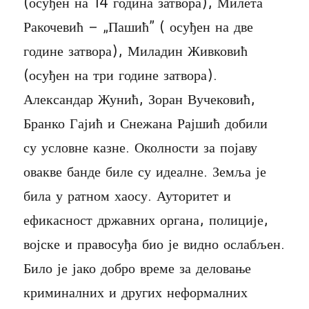
(осуђен на 14 година затвора), Милета
Ракочевић – „Пашић” ( осуђен на две
године затвора), Миладин Живковић
(осуђен на три године затвора).
Александар Жунић, Зоран Вучековић,
Бранко Гајић и Снежана Рајшић добили
су условне казне. Околности за појаву
овакве банде биле су идеалне. Земља је
била у ратном хаосу. Ауторитет и
ефикасност државних органа, полиције,
војске и правосуђа био је видно ослабљен.
Било је јако добро време за деловање
криминалних и других неформалних