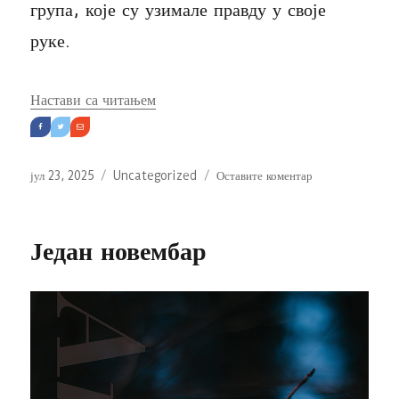
група, које су узимале правду у своје
руке.
„Човеку може бити одузето све, осим 
Настави са читањем
Објављено
Категорије
на
јул 23, 2025
Uncategorized
Оставите коментар
Човеку
може
бити
Један новембар
одузето
све,
осим
слободе
мисли!