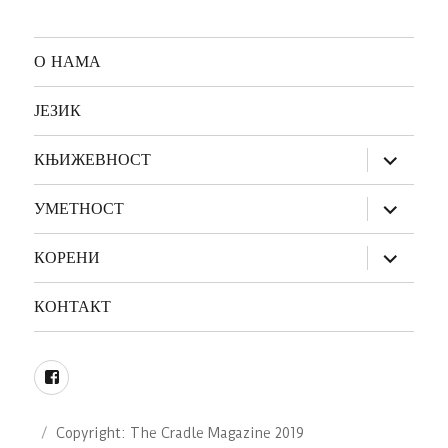
О НАМА
ЈЕЗИК
прошири
КЊИЖЕВНОСТ
изборник
дете
прошири
УМЕТНОСТ
изборник
дете
прошири
КОРЕНИ
изборник
дете
КОНТАКТ
Facebook
Copyright: The Cradle Magazine 2019