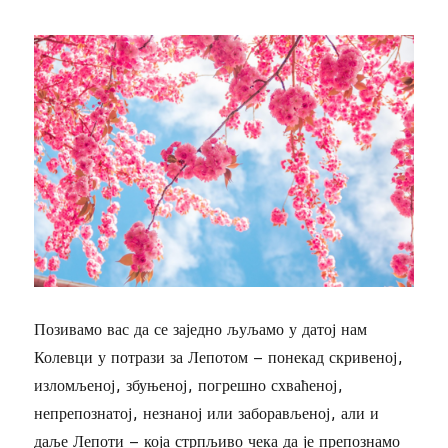
Позивамо вас да се заједно љуљамо у датој нам
Колевци у потрази за Лепотом – понекад скривеној,
изломљеној, збуњеној, погрешно схваћеној,
непрепознатој, незнаној или заборављеној, али и
даље Лепоти – која стрпљиво чека да је препознамо