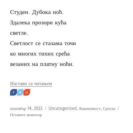
Студен. Дубока ноћ.
Здалека прозори кућа
светле.
Светлост се стазама точи
ко многих тихих срећа
везаних на платну ноћи.
„Један новембар“
Настави са читањем
Објављено
Категорије
новембар 14, 2022
Uncategorized
,
Књижевност
,
Српска
на
Оставите коментар
Један
новембар