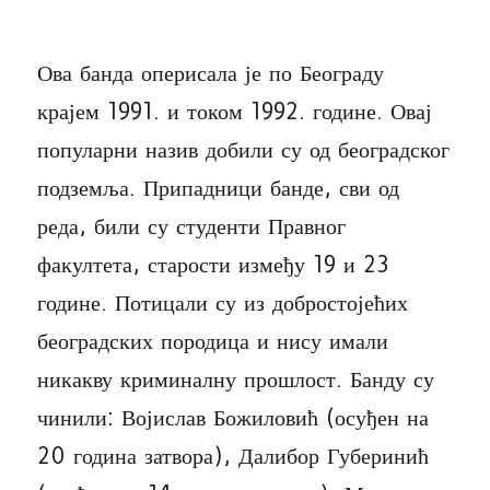
Ова банда оперисала је по Београду
крајем 1991. и током 1992. године. Овај
популарни назив добили су од београдског
подземља. Припадници банде, сви од
реда, били су студенти Правног
факултета, старости између 19 и 23
године. Потицали су из добростојећих
београдских породица и нису имали
никакву криминалну прошлост. Банду су
чинили: Војислав Божиловић (осуђен на
20 година затвора), Далибор Губеринић